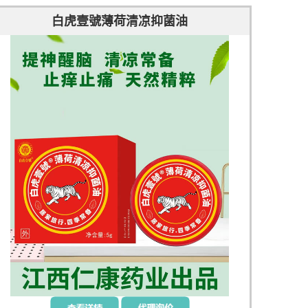
白虎壹號薄荷清凉抑菌油