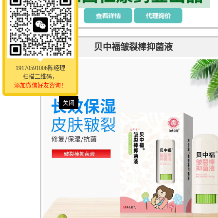
贝中福皱裂棒抑菌液
19170591006陈经理
扫描二维码，
添加微信好友咨询！
关闭