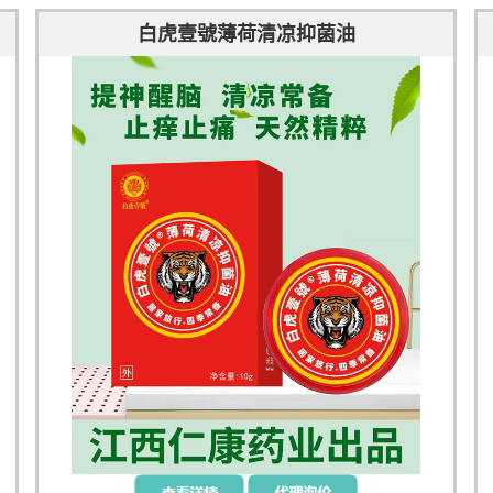
白虎壹號薄荷清凉抑菌油