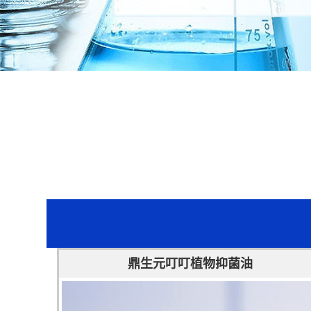
鼎生元叮叮植物抑菌油