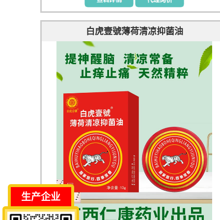
白虎壹號薄荷清凉抑菌油
生产企业