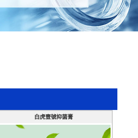
白虎壹號抑菌膏