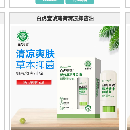
白虎壹號薄荷清凉抑菌油