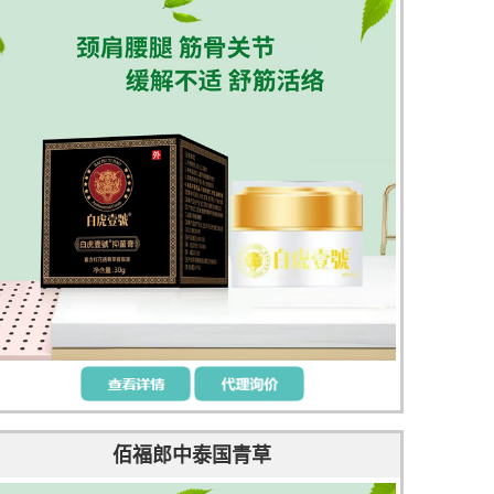
佰福郎中泰国青草