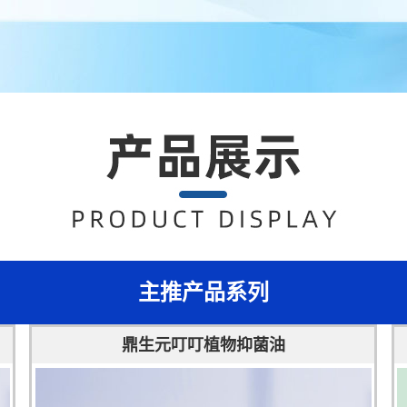
主推产品系列
鼎生元叮叮植物抑菌油