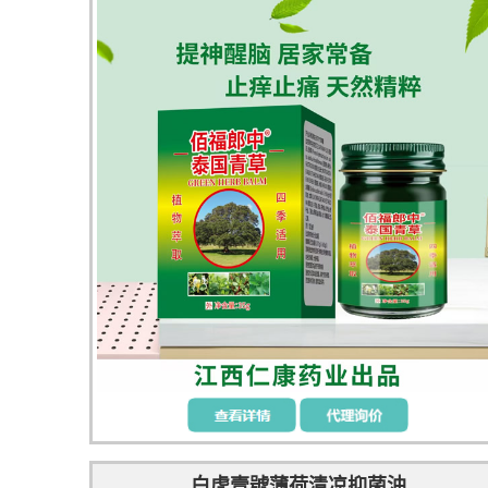
白虎壹號薄荷清凉抑菌油