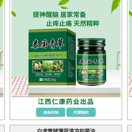
白虎壹號薄荷清凉抑菌油