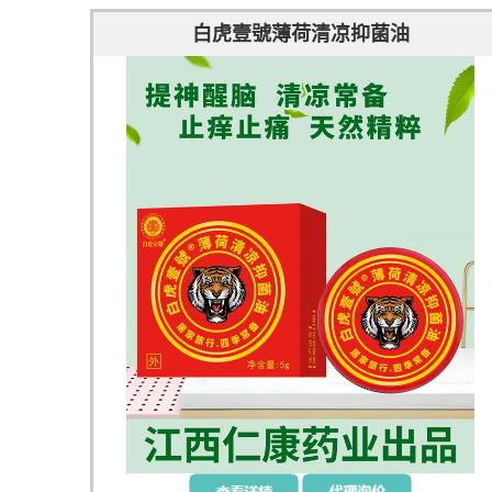
白虎壹號薄荷清凉抑菌油