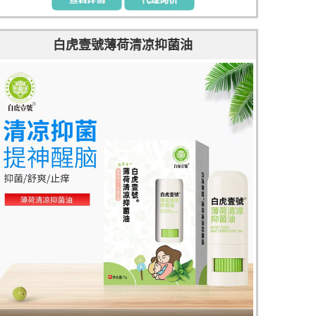
白虎壹號薄荷清凉抑菌油