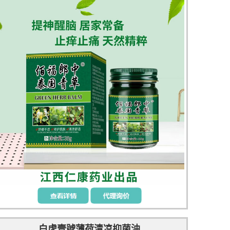
白虎壹號薄荷清凉抑菌油