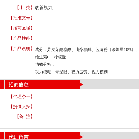
【小 类】
改善视力,
【批准文号】
【招商区域】
【产品性能】
【产品说明】
成分：
异麦芽酮糖醇、山梨糖醇、蓝莓粉（添加量
10%
）
维生素
C
、柠檬酸
功效分析：
视力模糊、青光眼、视力疲劳、视力模糊
【代理条件】
【提供支持】
【备 注】