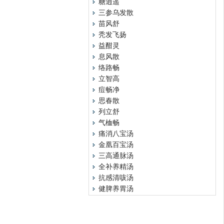
糖逍遥
三参乌发散
苗风舒
秃发飞扬
益酣灵
息风散
络路畅
立智高
痘畅净
思春散
列立舒
气桖畅
痛消八宝汤
金凰百宝汤
三高通脉汤
全补养精汤
抗感清咳汤
健脾养胃汤