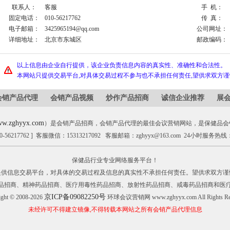
联系人：
客服
手 机：
固定电话：
010-56217762
传 真：
电子邮箱：
3425965194@qq.com
公司网址：
详细地址：
北京市东城区
邮政编码：
以上信息由企业自行提供，该企业负责信息内容的真实性、准确性和合法性。
本网站只提供交易平台,对具体交易过程不参与也不承担任何责任,望供求双方
会销产品代理
会销产品视频
炒作产品招商
诚信企业推荐
展
w.zghyyx.com
）是会销产品招商，会销产品代理的最佳会议营销网站，是保健品会
0-56217762 ] 客服微信：15313217092 客服邮箱：zghyyx@163.com 24小时服务热线：1
保健品行业专业网络服务平台！
提供信息交易平台，对具体的交易过程及信息的真实性不承担任何责任。望供求双方谨
品招商、精神药品招商、医疗用毒性药品招商、放射性药品招商、戒毒药品招商和医
京ICP备09082250号
ight © 2008-2026
环球会议营销网 www.zghyyx.com All Rights Res
未经许可不得建立镜像,不得转载本网站之所有会销产品代理信息