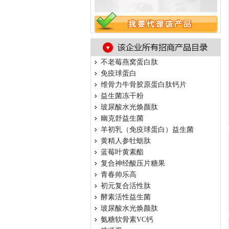
不老莓燕窝蛋白肽
免疫球蛋白
维骨力牛骨胶原蛋白肽钙片
益生菌冻干粉
玻尿酸水光焕颜肽
幽克舒益生菌
羊初乳（免疫球蛋白）益生菌
黄精人参牡蛎肽
蓝莓叶黄素酯
复合神经酸压片糖果
青春帅乐高
初元复合活性肽
酵素活性益生菌
玻尿酸水光焕颜肽
氨糖软骨素VC钙