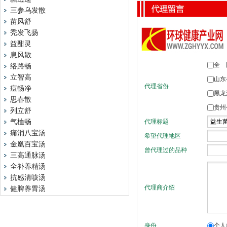
三参乌发散
苗风舒
秃发飞扬
益酣灵
息风散
络路畅
立智高
痘畅净
思春散
列立舒
气桖畅
痛消八宝汤
金凰百宝汤
三高通脉汤
全补养精汤
抗感清咳汤
健脾养胃汤