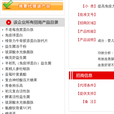
【小 类】
提高免疫力
【批准文号】
【招商区域】
不老莓燕窝蛋白肽
【产品性能】
免疫球蛋白
【产品说明】
成分：婴
维骨力牛骨胶原蛋白肽钙片
益生菌冻干粉
玻尿酸水光焕颜肽
功效分析
幽克舒益生菌
有效改善
羊初乳（免疫球蛋白）益生菌
改善肝肾
黄精人参牡蛎肽
蓝莓叶黄素酯
复合神经酸压片糖果
【代理条件】
青春帅乐高
初元复合活性肽
【提供支持】
酵素活性益生菌
【备 注】
玻尿酸水光焕颜肽
氨糖软骨素VC钙
糖逍遥