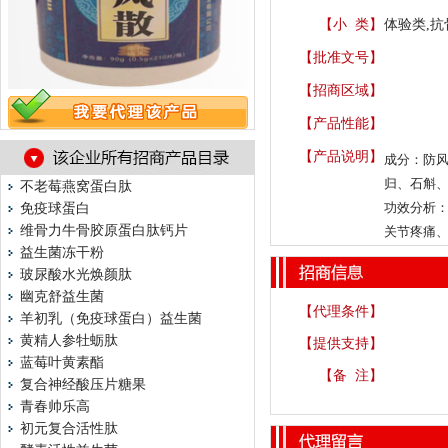
【小 类】
体验类,抗
【批准文号】
【招商区域】
【产品性能】
【产品说明】
成分：
防
归、石斛
不老莓燕窝蛋白肽
功效分析
免疫球蛋白
维骨力牛骨胶原蛋白肽钙片
关节疼痛
益生菌冻干粉
玻尿酸水光焕颜肽
幽克舒益生菌
【代理条件】
羊初乳（免疫球蛋白）益生菌
黄精人参牡蛎肽
【提供支持】
蓝莓叶黄素酯
【备 注】
复合神经酸压片糖果
青春帅乐高
初元复合活性肽