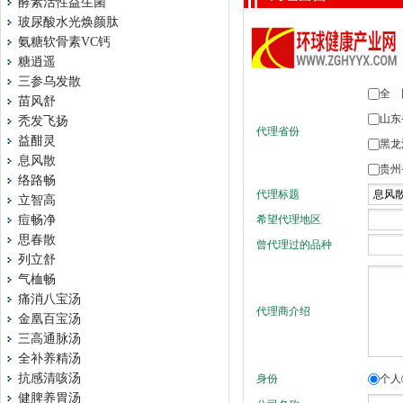
酵素活性益生菌
玻尿酸水光焕颜肽
氨糖软骨素VC钙
糖逍遥
三参乌发散
苗风舒
秃发飞扬
益酣灵
息风散
络路畅
立智高
痘畅净
思春散
列立舒
气桖畅
痛消八宝汤
金凰百宝汤
三高通脉汤
全补养精汤
抗感清咳汤
健脾养胃汤