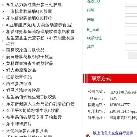
永生活力牌红曲丹参三七胶囊
一康怡养牌辅酶Q10胶囊
乐尔倍健牌辅酶Q10颗粒
a-亚麻酸胶丸(耐力类运动营养食品)
相爱牌氨基葡萄糖硫酸软骨素钙胶囊
益生菌益生元营养粉（补充能量类运
动营
燕窝胶原蛋白肽饮品
姜黄肝肽葛根枳椇子饮品
黄精鹿血海参牡蛎肽饮品
鲜人参原浆饮品
红参浸膏饮品
西洋参浓缩液
鲜灵芝浓缩液饮品
公司名称：
山东科举药业有
益生易佰钙维生素D软胶囊
联系人：
蔚总
乐尔倍健牌大豆分离蛋白乳清蛋白粉
固定电话：
18389144777
金卫平®葡萄籽维生素E软胶
电子邮箱：
2201913241@qq.
益生易佰破壁灵芝孢子粉胶囊
详细地址：
威海市高区初村镇山
乐平牌蜂胶片
天伦®海参西洋参胶囊
以上信息由企业自行提供，