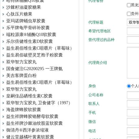
哈特牌辅酶Q10胶囊
沙棘籽油凝胶糖果
心肽压片糖果
亚玛诺牌蛹虫草胶囊
乐平牌龟甲骨碎补胶囊
端粒源康®辅酶Q10软胶囊
乐尔倍健维生素D软胶囊
益生易佰维生素C咀嚼片（草莓味）
益生易佰破壁灵芝孢子粉胶囊
双华智力宝胶丸
国食健注G20200295 一王牌氨
美吉客牌蛋白粉
益生易佰维生素C咀嚼片（草莓味）
双华智力宝胶丸
皇嗣佳品硒维生素C胶囊
双华智力宝胶丸 卫食健字（1997）
海盈牌蜂胶软胶囊
益生祥牌蜂胶铬酵母软胶囊
益生祥牌沙棘油绞股蓝软胶囊
御清丹®西洋参浓缩液
健云堂越橘叶黄素软胶囊