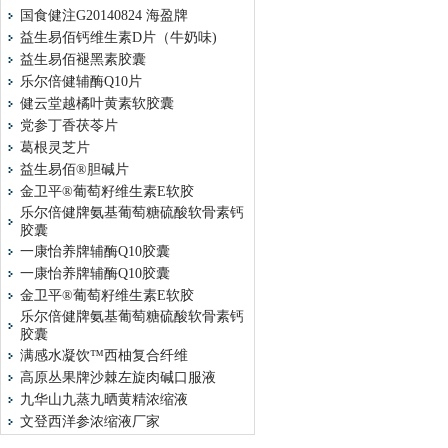
国食健注G20140824 海盈牌
益生易佰钙维生素D片（牛奶味)
益生易佰褪黑素胶囊
乐尔倍健辅酶Q10片
健云堂越橘叶黄素软胶囊
党参丁香茯苓片
葛根灵芝片
益生易佰®胆碱片
金卫平®葡萄籽维生素E软胶
乐尔倍健牌氨基葡萄糖硫酸软骨素钙
胶囊
一康怡养牌辅酶Q10胶囊
一康怡养牌辅酶Q10胶囊
金卫平®葡萄籽维生素E软胶
乐尔倍健牌氨基葡萄糖硫酸软骨素钙
胶囊
满感水凝饮™西柚复合纤维
高原丛果牌沙棘左旋肉碱口服液
九华山九蒸九晒黄精浓缩液
文登西洋参浓缩液厂家