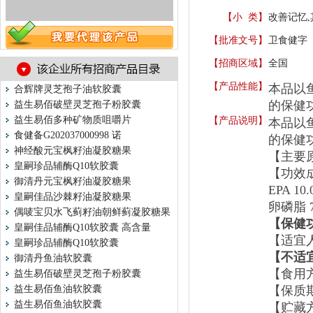
【小 类】
改善记忆,
【批准文号】
卫食健字（1
【招商区域】
全国
【产品性能】
本品以
合辉牌灵芝孢子油软胶囊
的保健
益生易佰破壁灵芝孢子粉胶囊
益生易佰多种矿物质咀嚼片
【产品说明】
本品以
食健备G202037000998 诺
的保健
神经酸元宝枫籽油凝胶糖果
【
主要
皇嗣珍品辅酶Q10软胶囊
【
功效
御清丹元宝枫籽油凝胶糖果
EPA 10
皇嗣佳品沙棘籽油凝胶糖果
卵磷脂 
偶唛宝贝水飞蓟籽油朝鲜蓟凝胶糖果
【
保健
皇嗣佳品辅酶Q10软胶囊 高含量
【
适宜
皇嗣珍品辅酶Q10软胶囊
【
不
适
御清丹鱼油软胶囊
【
食用
益生易佰破壁灵芝孢子粉胶囊
益生易佰鱼油软胶囊
【
保质
益生易佰鱼油软胶囊
【
贮藏