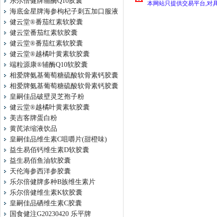
乐尔倍健牌辅酶Q10胶囊
本网站只提供交易平台,对
海底金星牌海参枸杞子刺五加口服液
健云堂®番茄红素软胶囊
健云堂番茄红素软胶囊
健云堂®番茄红素软胶囊
健云堂®越橘叶黄素软胶囊
端粒源康®辅酶Q10软胶囊
相爱牌氨基葡萄糖硫酸软骨素钙胶囊
相爱牌氨基葡萄糖硫酸软骨素钙胶囊
皇嗣佳品破壁灵芝孢子粉
健云堂®越橘叶黄素软胶囊
美吉客牌蛋白粉
黄芪浓缩液饮品
皇嗣佳品维生素C咀嚼片(甜橙味)
益生易佰钙维生素D软胶囊
益生易佰鱼油软胶囊
天伦海参西洋参胶囊
乐尔倍健牌多种B族维生素片
乐尔倍健维生素K软胶囊
皇嗣佳品硒维生素C胶囊
国食健注G20230420 乐平牌