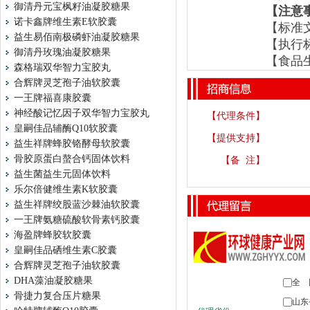
御清丹元宝枫籽油凝胶糖果
【
注意
诺卡鑫牌维生素E软胶囊
【
标准
益生易佰南极磷虾油凝胶糖果
【
执行
御清丹玫瑰油凝胶糖果
【
食品
森格瑞双华智力宝胶丸
合辉牌灵芝孢子油软胶囊
一王牌福喜康胶囊
神经酸记忆因子双华智力宝胶丸
【代理条件】
皇嗣佳品辅酶Q10软胶囊
【提供支持】
益生祥牌蜂胶铬酵母软胶囊
骨胶原蛋白螯合钙固体饮料
【备 注】
益生菌益生元固体饮料
乐尔倍健维生素K软胶囊
益生祥牌绞股蓝沙棘油软胶囊
一王牌氨糖硫酸软骨素钙胶囊
海盈牌蜂胶软胶囊
皇嗣佳品硒维生素C胶囊
合辉牌灵芝孢子油软胶囊
DHA藻油凝胶糖果
骨捷力复合压片糖果