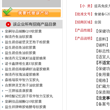
【小 类】
提高免疫力
【批准文号】
食健备G202
【招商区域】
全国
【产品性能】
【保健功
皇嗣珍品辅酶Q10软胶囊
御清丹鱼油软胶囊
【产品说明】
【原料】
益生易佰破壁灵芝孢子粉胶囊
【辅料】
益生易佰鱼油软胶囊
【标志性
益生易佰鱼油软胶囊
【适宜人
御清丹元宝枫籽油凝胶糖果
【
不适宜
诺卡鑫牌维生素E软胶囊
【保健功
益生易佰南极磷虾油凝胶糖果
【食用量
御清丹玫瑰油凝胶糖果
森格瑞双华智力宝胶丸
【规格】
合辉牌灵芝孢子油软胶囊
【贮藏方
一王牌福喜康胶囊
【保质期
神经酸记忆因子双华智力宝胶丸
【
注意事
皇嗣佳品辅酶Q10软胶囊
【备案号
益生祥牌蜂胶铬酵母软胶囊