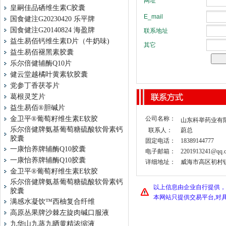
皇嗣佳品硒维生素C胶囊
国食健注G20230420 乐平牌
国食健注G20140824 海盈牌
益生易佰钙维生素D片（牛奶味)
益生易佰褪黑素胶囊
乐尔倍健辅酶Q10片
健云堂越橘叶黄素软胶囊
党参丁香茯苓片
葛根灵芝片
益生易佰®胆碱片
金卫平®葡萄籽维生素E软胶
公司名称：
山东科举药业有
乐尔倍健牌氨基葡萄糖硫酸软骨素钙
联系人：
蔚总
胶囊
固定电话：
18389144777
一康怡养牌辅酶Q10胶囊
电子邮箱：
2201913241@qq.
一康怡养牌辅酶Q10胶囊
详细地址：
威海市高区初村镇山
金卫平®葡萄籽维生素E软胶
乐尔倍健牌氨基葡萄糖硫酸软骨素钙
以上信息由企业自行提供，
胶囊
本网站只提供交易平台,对
满感水凝饮™西柚复合纤维
高原丛果牌沙棘左旋肉碱口服液
九华山九蒸九晒黄精浓缩液