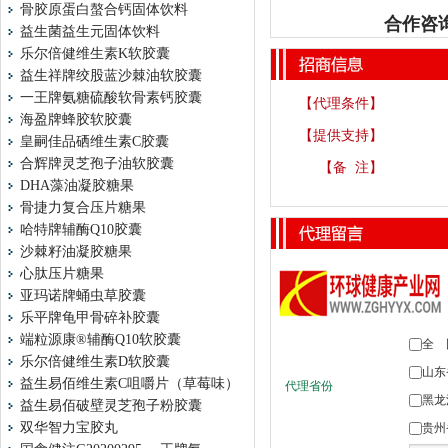
骨胶原蛋白螯合钙固体饮料
合作咨询
益生菌益生元固体饮料
乐尔倍健维生素K软胶囊
益生祥牌绞股蓝沙棘油软胶囊
一王牌氨糖硫酸软骨素钙胶囊
【代理条件】
海盈牌蜂胶软胶囊
【提供支持】
皇嗣佳品硒维生素C胶囊
合辉牌灵芝孢子油软胶囊
【备 注】
DHA藻油凝胶糖果
骨捷力复合压片糖果
哈特牌辅酶Q10胶囊
沙棘籽油凝胶糖果
心肽压片糖果
亚玛诺牌蛹虫草胶囊
乐平牌龟甲骨碎补胶囊
端粒源康®辅酶Q10软胶囊
乐尔倍健维生素D软胶囊
益生易佰维生素C咀嚼片（草莓味）
益生易佰破壁灵芝孢子粉胶囊
双华智力宝胶丸