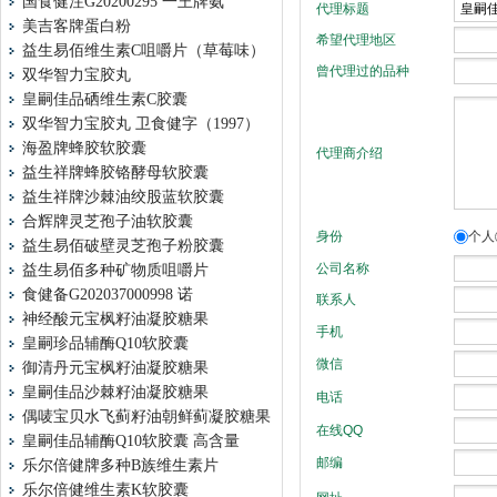
国食健注G20200295 一王牌氨
美吉客牌蛋白粉
益生易佰维生素C咀嚼片（草莓味）
双华智力宝胶丸
皇嗣佳品硒维生素C胶囊
双华智力宝胶丸 卫食健字（1997）
海盈牌蜂胶软胶囊
益生祥牌蜂胶铬酵母软胶囊
益生祥牌沙棘油绞股蓝软胶囊
合辉牌灵芝孢子油软胶囊
益生易佰破壁灵芝孢子粉胶囊
益生易佰多种矿物质咀嚼片
食健备G202037000998 诺
神经酸元宝枫籽油凝胶糖果
皇嗣珍品辅酶Q10软胶囊
御清丹元宝枫籽油凝胶糖果
皇嗣佳品沙棘籽油凝胶糖果
偶唛宝贝水飞蓟籽油朝鲜蓟凝胶糖果
皇嗣佳品辅酶Q10软胶囊 高含量
乐尔倍健牌多种B族维生素片
乐尔倍健维生素K软胶囊