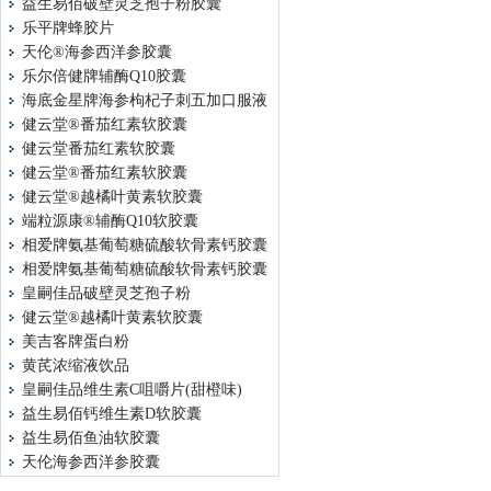
益生易佰破壁灵芝孢子粉胶囊
乐平牌蜂胶片
天伦®海参西洋参胶囊
乐尔倍健牌辅酶Q10胶囊
海底金星牌海参枸杞子刺五加口服液
健云堂®番茄红素软胶囊
健云堂番茄红素软胶囊
健云堂®番茄红素软胶囊
健云堂®越橘叶黄素软胶囊
端粒源康®辅酶Q10软胶囊
相爱牌氨基葡萄糖硫酸软骨素钙胶囊
相爱牌氨基葡萄糖硫酸软骨素钙胶囊
皇嗣佳品破壁灵芝孢子粉
健云堂®越橘叶黄素软胶囊
美吉客牌蛋白粉
黄芪浓缩液饮品
皇嗣佳品维生素C咀嚼片(甜橙味)
益生易佰钙维生素D软胶囊
益生易佰鱼油软胶囊
天伦海参西洋参胶囊