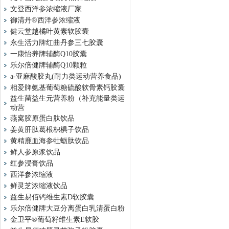
文登西洋参浓缩液厂家
御清丹®西洋参浓缩液
健云堂越橘叶黄素软胶囊
永生活力牌红曲丹参三七胶囊
一康怡养牌辅酶Q10胶囊
乐尔倍健牌辅酶Q10颗粒
a-亚麻酸胶丸(耐力类运动营养食品)
相爱牌氨基葡萄糖硫酸软骨素钙胶囊
益生菌益生元营养粉（补充能量类运
动营
燕窝胶原蛋白肽饮品
姜黄肝肽葛根枳椇子饮品
黄精鹿血海参牡蛎肽饮品
鲜人参原浆饮品
红参浸膏饮品
西洋参浓缩液
鲜灵芝浓缩液饮品
益生易佰钙维生素D软胶囊
乐尔倍健牌大豆分离蛋白乳清蛋白粉
金卫平®葡萄籽维生素E软胶