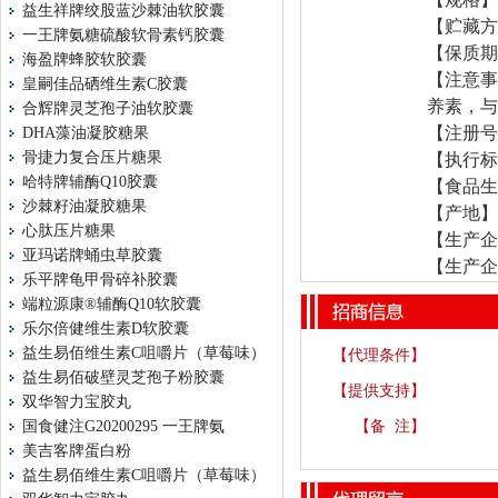
益生祥牌绞股蓝沙棘油软胶囊
【贮藏方
一王牌氨糖硫酸软骨素钙胶囊
【保质期
海盈牌蜂胶软胶囊
【注意事
皇嗣佳品硒维生素C胶囊
养素，与
合辉牌灵芝孢子油软胶囊
【注册号】
DHA藻油凝胶糖果
骨捷力复合压片糖果
【执行标准】
哈特牌辅酶Q10胶囊
【食品生产
沙棘籽油凝胶糖果
【产地】
心肽压片糖果
【生产企
亚玛诺牌蛹虫草胶囊
【生产企
乐平牌龟甲骨碎补胶囊
端粒源康®辅酶Q10软胶囊
乐尔倍健维生素D软胶囊
益生易佰维生素C咀嚼片（草莓味）
【代理条件】
益生易佰破壁灵芝孢子粉胶囊
【提供支持】
双华智力宝胶丸
国食健注G20200295 一王牌氨
【备 注】
美吉客牌蛋白粉
益生易佰维生素C咀嚼片（草莓味）