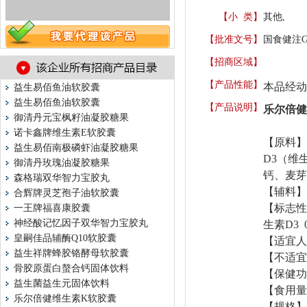
【小 类】
其他,
【批准文号】
国食健注G2
【招商区域】
【产品性能】
本品经动
益生易佰鱼油软胶囊
益生易佰鱼油软胶囊
【产品说明】
乐尔倍
御清丹元宝枫籽油凝胶糖果
诺卡鑫牌维生素E软胶囊
【原料】
益生易佰南极磷虾油凝胶糖果
D3（维
御清丹玫瑰油凝胶糖果
钙、麦芽
森格瑞双华智力宝胶丸
【辅料】
合辉牌灵芝孢子油软胶囊
【标志性成
一王牌福喜康胶囊
神经酸记忆因子双华智力宝胶丸
生素D3 0
皇嗣佳品辅酶Q10软胶囊
【适宜人
益生祥牌蜂胶铬酵母软胶囊
【不适宜
骨胶原蛋白螯合钙固体饮料
【保健功
益生菌益生元固体饮料
【食用量
乐尔倍健维生素K软胶囊
【规格】0