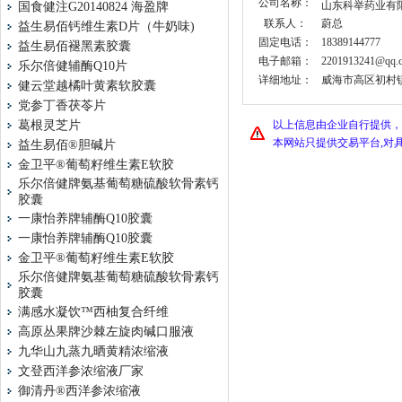
公司名称：
山东科举药业有
国食健注G20140824 海盈牌
联系人：
蔚总
益生易佰钙维生素D片（牛奶味)
固定电话：
18389144777
益生易佰褪黑素胶囊
电子邮箱：
2201913241@qq.
乐尔倍健辅酶Q10片
详细地址：
威海市高区初村镇山
健云堂越橘叶黄素软胶囊
党参丁香茯苓片
葛根灵芝片
以上信息由企业自行提供，
本网站只提供交易平台,对
益生易佰®胆碱片
金卫平®葡萄籽维生素E软胶
乐尔倍健牌氨基葡萄糖硫酸软骨素钙
胶囊
一康怡养牌辅酶Q10胶囊
一康怡养牌辅酶Q10胶囊
金卫平®葡萄籽维生素E软胶
乐尔倍健牌氨基葡萄糖硫酸软骨素钙
胶囊
满感水凝饮™西柚复合纤维
高原丛果牌沙棘左旋肉碱口服液
九华山九蒸九晒黄精浓缩液
文登西洋参浓缩液厂家
御清丹®西洋参浓缩液