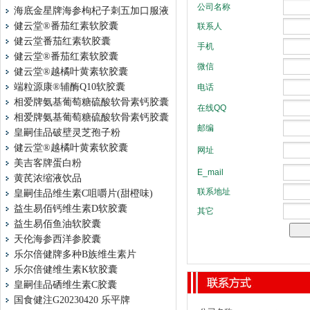
海底金星牌海参枸杞子刺五加口服液
健云堂®番茄红素软胶囊
健云堂番茄红素软胶囊
健云堂®番茄红素软胶囊
健云堂®越橘叶黄素软胶囊
端粒源康®辅酶Q10软胶囊
相爱牌氨基葡萄糖硫酸软骨素钙胶囊
相爱牌氨基葡萄糖硫酸软骨素钙胶囊
皇嗣佳品破壁灵芝孢子粉
健云堂®越橘叶黄素软胶囊
美吉客牌蛋白粉
黄芪浓缩液饮品
皇嗣佳品维生素C咀嚼片(甜橙味)
益生易佰钙维生素D软胶囊
益生易佰鱼油软胶囊
天伦海参西洋参胶囊
乐尔倍健牌多种B族维生素片
乐尔倍健维生素K软胶囊
皇嗣佳品硒维生素C胶囊
国食健注G20230420 乐平牌