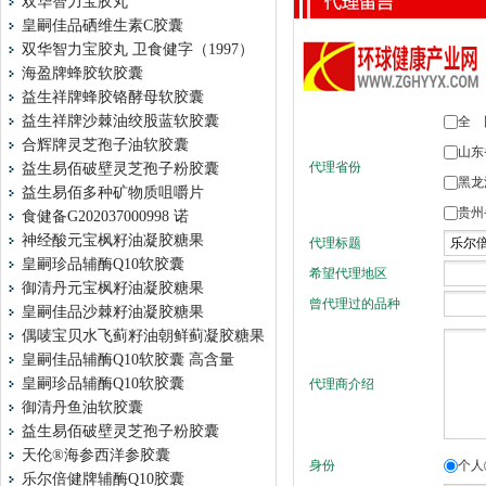
双华智力宝胶丸
皇嗣佳品硒维生素C胶囊
双华智力宝胶丸 卫食健字（1997）
海盈牌蜂胶软胶囊
益生祥牌蜂胶铬酵母软胶囊
益生祥牌沙棘油绞股蓝软胶囊
合辉牌灵芝孢子油软胶囊
益生易佰破壁灵芝孢子粉胶囊
益生易佰多种矿物质咀嚼片
食健备G202037000998 诺
神经酸元宝枫籽油凝胶糖果
皇嗣珍品辅酶Q10软胶囊
御清丹元宝枫籽油凝胶糖果
皇嗣佳品沙棘籽油凝胶糖果
偶唛宝贝水飞蓟籽油朝鲜蓟凝胶糖果
皇嗣佳品辅酶Q10软胶囊 高含量
皇嗣珍品辅酶Q10软胶囊
御清丹鱼油软胶囊
益生易佰破壁灵芝孢子粉胶囊
天伦®海参西洋参胶囊
乐尔倍健牌辅酶Q10胶囊