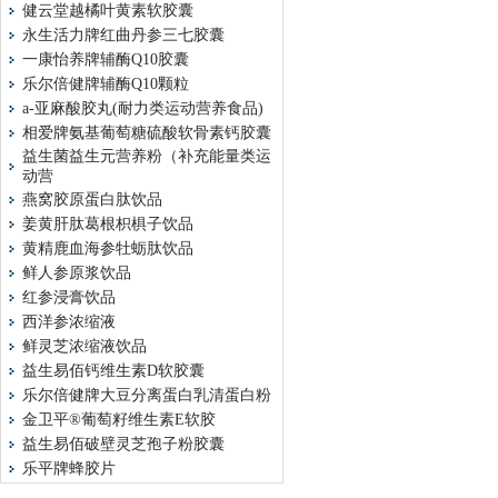
健云堂越橘叶黄素软胶囊
永生活力牌红曲丹参三七胶囊
一康怡养牌辅酶Q10胶囊
乐尔倍健牌辅酶Q10颗粒
a-亚麻酸胶丸(耐力类运动营养食品)
相爱牌氨基葡萄糖硫酸软骨素钙胶囊
益生菌益生元营养粉（补充能量类运
动营
燕窝胶原蛋白肽饮品
姜黄肝肽葛根枳椇子饮品
黄精鹿血海参牡蛎肽饮品
鲜人参原浆饮品
红参浸膏饮品
西洋参浓缩液
鲜灵芝浓缩液饮品
益生易佰钙维生素D软胶囊
乐尔倍健牌大豆分离蛋白乳清蛋白粉
金卫平®葡萄籽维生素E软胶
益生易佰破壁灵芝孢子粉胶囊
乐平牌蜂胶片