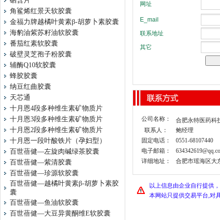
硒含片
角鲨烯红景天软胶囊
金福力牌越橘叶黄素β-胡萝卜素胶囊
海豹油紫苏籽油软胶囊
番茄红素软胶囊
破壁灵芝孢子粉胶囊
辅酶Q10软胶囊
蜂胶胶囊
纳豆红曲胶囊
天芯通
十月恩4段多种维生素矿物质片
十月恩3段多种维生素矿物质片
公司名称：
合肥永特医药科
十月恩2段多种维生素矿物质片
联系人：
鲍经理
十月恩一段叶酸铁片（孕妇型）
固定电话：
0551-68107440
电子邮箱：
634342619@qq.c
百世蓓健—左旋肉碱绿茶胶囊
详细地址：
合肥市瑶海区大东
百世蓓健—紫清胶囊
百世蓓健—珍源软胶囊
百世蓓健—越橘叶黄素β-胡萝卜素胶
以上信息由企业自行提供，
囊
本网站只提供交易平台,对
百世蓓健—鱼油软胶囊
百世蓓健—大豆异黄酮维E软胶囊