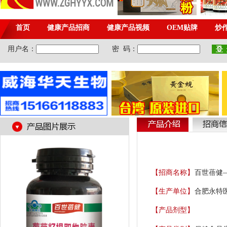
【招商名称】
百世蓓健
【生产单位】
合肥永特
【产品剂型】