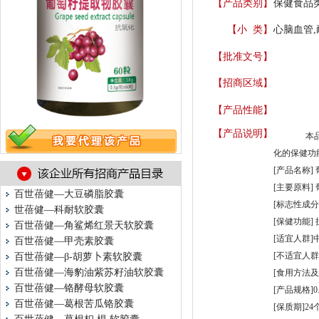
【产品类别】
保健食品
【小 类】
心脑血管,
【批准文号】
【招商区域】
【产品性能】
【产品说明】
本
化的保健功能
[产品名称]
[主要原料]
百世蓓健—大豆磷脂胶囊
[标志性成分
世蓓健—科耐软胶囊
[保健功能]
百世蓓健—角鲨烯红景天软胶囊
[适宜人群]
百世蓓健—甲壳素胶囊
[不适宜人群
百世蓓健—β-胡萝卜素软胶囊
百世蓓健—海豹油紫苏籽油软胶囊
[食用方法及
百世蓓健—铬酵母软胶囊
[产品规格]0.
百世蓓健—葛根苦瓜铬胶囊
[保质期]24