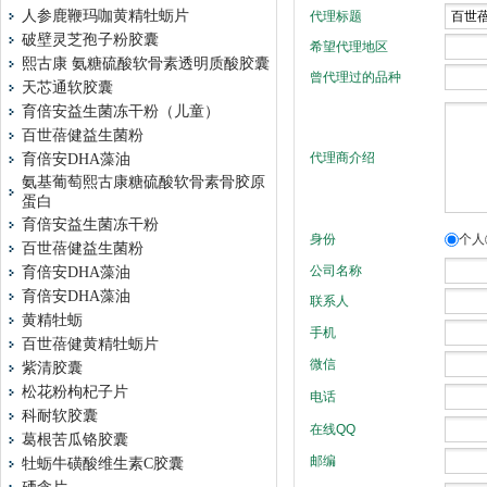
人参鹿鞭玛咖黄精牡蛎片
破壁灵芝孢子粉胶囊
熙古康 氨糖硫酸软骨素透明质酸胶囊
天芯通软胶囊
育倍安益生菌冻干粉（儿童）
百世蓓健益生菌粉
育倍安DHA藻油
氨基葡萄熙古康糖硫酸软骨素骨胶原
蛋白
育倍安益生菌冻干粉
百世蓓健益生菌粉
育倍安DHA藻油
育倍安DHA藻油
黄精牡蛎
百世蓓健黄精牡蛎片
紫清胶囊
松花粉枸杞子片
科耐软胶囊
葛根苦瓜铬胶囊
牡蛎牛磺酸维生素C胶囊