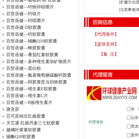
百世蓓健—葛根枳 椇 软胶囊
[贮藏方法
百世蓓健—钙铁锌咀嚼片
[注意事项
百世蓓健—钙镁片
百世蓓健—钙咀嚼片
百世蓓健-D软胶囊
百世蓓健—钙软胶囊
【代理条件】
百世蓓健—辅酶Q10软胶囊
【提供支持】
百世蓓健—蜂胶胶囊
【备 注】
百世蓓健—番茄红素软胶囊
百世蓓健—多种维生素加矿物质片
百世蓓健—蛋白粉
百世蓓健—氨基葡萄糖碳酸钙胶囊
百世蓓健—阿胶黄芪当归铁胶囊
百世蓓健—维生素E软胶囊
百世蓓健—维生素C片
百世蓓健—B族维生素片
唐意苏
芯可苏纳豆红曲胶囊
天芯通 红曲丹参三七软胶囊
越橘叶黄素软胶囊
辅酶Q10软胶囊