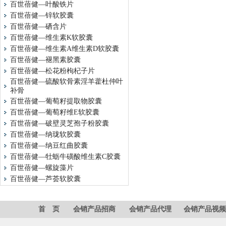
百世蓓健—叶酸铁片
百世蓓健—锌软胶囊
百世蓓健—硒含片
百世蓓健—维生素K软胶囊
百世蓓健—维生素A维生素D软胶囊
百世蓓健—褪黑素胶囊
百世蓓健—松花粉枸杞子片
百世蓓健—硫酸软骨素淫羊藿杜仲叶
补骨
百世蓓健—葡萄籽提取物胶囊
百世蓓健—葡萄籽维E软胶囊
百世蓓健—破壁灵芝孢子粉胶囊
百世蓓健—纳珑软胶囊
百世蓓健—纳豆红曲胶囊
百世蓓健—牡蛎牛磺酸维生素C胶囊
百世蓓健—螺旋藻片
百世蓓健—芦荟软胶囊
首 页
会销产品招商
会销产品代理
会销产品视频