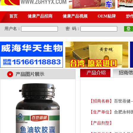
【招商名称】
百世蓓健
【生产单位】
合肥永特
【产品剂型】