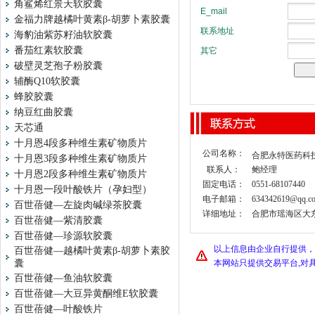
角鲨烯红景天软胶囊
金福力牌越橘叶黄素β-胡萝卜素胶囊
海豹油紫苏籽油软胶囊
番茄红素软胶囊
破壁灵芝孢子粉胶囊
辅酶Q10软胶囊
蜂胶胶囊
纳豆红曲胶囊
天芯通
十月恩4段多种维生素矿物质片
公司名称：
合肥永特医药科
十月恩3段多种维生素矿物质片
联系人：
鲍经理
十月恩2段多种维生素矿物质片
固定电话：
0551-68107440
十月恩一段叶酸铁片（孕妇型）
电子邮箱：
634342619@qq.c
百世蓓健—左旋肉碱绿茶胶囊
详细地址：
合肥市瑶海区大东
百世蓓健—紫清胶囊
百世蓓健—珍源软胶囊
以上信息由企业自行提供，
百世蓓健—越橘叶黄素β-胡萝卜素胶
囊
本网站只提供交易平台,对
百世蓓健—鱼油软胶囊
百世蓓健—大豆异黄酮维E软胶囊
百世蓓健—叶酸铁片