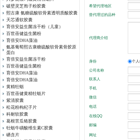
破壁灵芝孢子粉胶囊
熙古康 氨糖硫酸软骨素透明质酸胶囊
天芯通软胶囊
育倍安益生菌冻干粉（儿童）
百世蓓健益生菌粉
育倍安DHA藻油
氨基葡萄熙古康糖硫酸软骨素骨胶原
蛋白
育倍安益生菌冻干粉
百世蓓健益生菌粉
育倍安DHA藻油
育倍安DHA藻油
黄精牡蛎
百世蓓健黄精牡蛎片
紫清胶囊
松花粉枸杞子片
科耐软胶囊
葛根苦瓜铬胶囊
牡蛎牛磺酸维生素C胶囊
硒含片