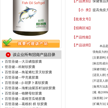
【产品类别】
保健食品
【小 类】
提高免疫力
【批准文号】
【招商区域】
【产品性能】
【产品说明】
本品
强免疫力的
[主要原料]
百世蓓健—大豆磷脂胶囊
[标志性成分及
世蓓健—科耐软胶囊
[保健功能
百世蓓健—角鲨烯红景天软胶囊
[适宜人群]
百世蓓健—甲壳素胶囊
[不适宜人群
百世蓓健—β-胡萝卜素软胶囊
[食用方法及
百世蓓健—海豹油紫苏籽油软胶囊
[规 格]1000
百世蓓健—铬酵母软胶囊
[保质期] 2
百世蓓健—葛根苦瓜铬胶囊
百世蓓健—葛根枳 椇 软胶囊
[贮藏方法]