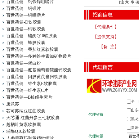
百世蓓健—钙铁锌咀嚼片
[注 意 
百世蓓健—钙镁片
百世蓓健—钙咀嚼片
百世蓓健-D软胶囊
【代理条件】
百世蓓健—钙软胶囊
百世蓓健—辅酶Q10软胶囊
【提供支持】
百世蓓健—蜂胶胶囊
【备 注】
百世蓓健—番茄红素软胶囊
百世蓓健—多种维生素加矿物质片
百世蓓健—蛋白粉
百世蓓健—氨基葡萄糖碳酸钙胶囊
百世蓓健—阿胶黄芪当归铁胶囊
百世蓓健—维生素E软胶囊
百世蓓健—维生素C片
百世蓓健—B族维生素片
唐意苏
芯可苏纳豆红曲胶囊
天芯通 红曲丹参三七软胶囊
越橘叶黄素软胶囊
辅酶Q10软胶囊
人参鹿鞭玛咖黄精牡蛎片