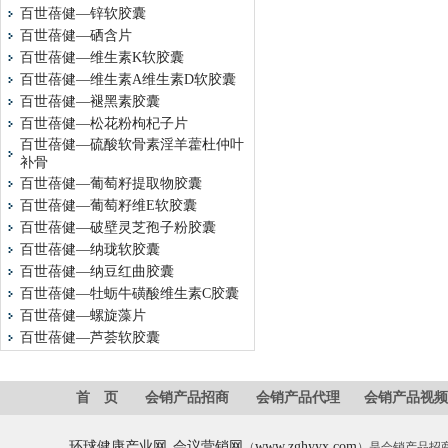
百世蓓健—锌软胶囊
百世蓓健—硒含片
百世蓓健—维生素K软胶囊
百世蓓健—维生素A维生素D软胶囊
百世蓓健—褪黑素胶囊
百世蓓健—松花粉枸杞子片
百世蓓健—硫酸软骨素淫羊藿杜仲叶
补骨
百世蓓健—葡萄籽提取物胶囊
百世蓓健—葡萄籽维E软胶囊
百世蓓健—破壁灵芝孢子粉胶囊
百世蓓健—纳珑软胶囊
百世蓓健—纳豆红曲胶囊
百世蓓健—牡蛎牛磺酸维生素C胶囊
百世蓓健—螺旋藻片
百世蓓健—芦荟软胶囊
首 页
会销产品招商
会销产品代理
会销产品视频
环球健康产业网
会议营销网
www.zghyyx.com
_
（
）是会销产品招