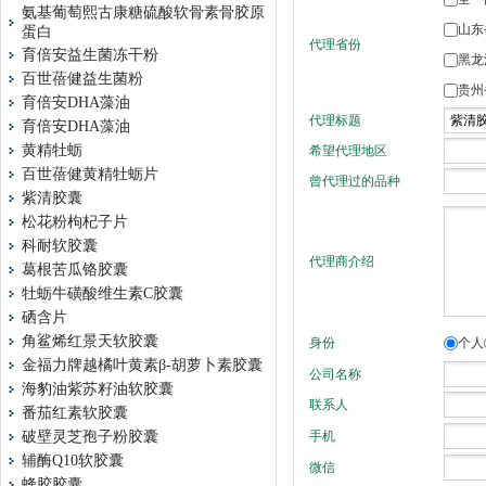
氨基葡萄熙古康糖硫酸软骨素骨胶原
蛋白
育倍安益生菌冻干粉
百世蓓健益生菌粉
育倍安DHA藻油
育倍安DHA藻油
黄精牡蛎
百世蓓健黄精牡蛎片
紫清胶囊
松花粉枸杞子片
科耐软胶囊
葛根苦瓜铬胶囊
牡蛎牛磺酸维生素C胶囊
硒含片
角鲨烯红景天软胶囊
金福力牌越橘叶黄素β-胡萝卜素胶囊
海豹油紫苏籽油软胶囊
番茄红素软胶囊
破壁灵芝孢子粉胶囊
辅酶Q10软胶囊
蜂胶胶囊