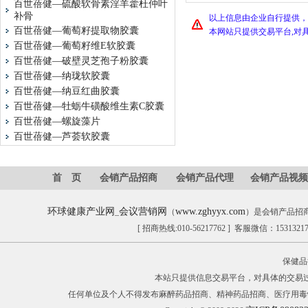
百世蓓健—硫酸软骨素淫羊藿杜仲叶
补骨
以上信息由企业自行提供，
百世蓓健—葡萄籽提取物胶囊
本网站只提供交易平台,对
百世蓓健—葡萄籽维E软胶囊
百世蓓健—破壁灵芝孢子粉胶囊
百世蓓健—纳珑软胶囊
百世蓓健—纳豆红曲胶囊
百世蓓健—牡蛎牛磺酸维生素C胶囊
百世蓓健—螺旋藻片
百世蓓健—芦荟软胶囊
首 页
会销产品招商
会销产品代理
会销产品视频
环球健康产业网
会议营销网
www.zghyyx.com
_
（
）是会销产品招
[ 招商热线:010-56217762 ] 客服微信：153132
保健品
本站只提供信息交易平台，对具体的交易
任何单位及个人不得发布麻醉药品招商、精神药品招商、医疗用毒