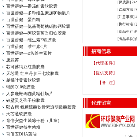
[保质期] 2
百世蓓健—番茄红素软胶囊
[贮藏方法]
百世蓓健—多种维生素加矿物质片
[注意事项]
百世蓓健—蛋白粉
[执行标准]Q/
百世蓓健—氨基葡萄糖碳酸钙胶囊
[食品生产许可证
百世蓓健—阿胶黄芪当归铁胶囊
[出品单位
百世蓓健—维生素E软胶囊
百世蓓健—维生素C片
百世蓓健—B族维生素片
唐意苏
【代理条件】
芯可苏纳豆红曲胶囊
【提供支持】
天芯通 红曲丹参三七软胶囊
越橘叶黄素软胶囊
【备 注】
辅酶Q10软胶囊
人参鹿鞭玛咖黄精牡蛎片
破壁灵芝孢子粉胶囊
熙古康 氨糖硫酸软骨素透明质酸胶囊
天芯通软胶囊
育倍安益生菌冻干粉（儿童）
百世蓓健益生菌粉
育倍安DHA藻油