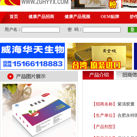
【招商名称】
紫清胶囊
【生产单位】
合肥永特
【产品剂型】