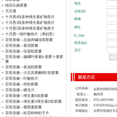
纳豆红曲胶囊
天芯通
十月恩4段多种维生素矿物质片
十月恩3段多种维生素矿物质片
十月恩2段多种维生素矿物质片
十月恩一段叶酸铁片（孕妇型）
百世蓓健—左旋肉碱绿茶胶囊
百世蓓健—紫清胶囊
百世蓓健—珍源软胶囊
百世蓓健—越橘叶黄素β-胡萝卜素胶
囊
百世蓓健—鱼油软胶囊
百世蓓健—大豆异黄酮维E软胶囊
百世蓓健—叶酸铁片
百世蓓健—锌软胶囊
公司名称：
合肥永特医药科
百世蓓健—硒含片
联系人：
鲍经理
百世蓓健—维生素K软胶囊
固定电话：
0551-68107440
百世蓓健—维生素A维生素D软胶囊
电子邮箱：
634342619@qq.c
百世蓓健—褪黑素胶囊
详细地址：
合肥市瑶海区大东
百世蓓健—松花粉枸杞子片