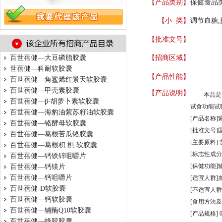
【产品类别】
保健食品
【小 类】
调节血糖,
【批准文号】
百世蓓健—大豆磷脂胶囊
【招商区域】
世蓓健—科耐软胶囊
【产品性能】
百世蓓健—角鲨烯红景天软胶囊
百世蓓健—甲壳素胶囊
【产品说明】
本品是
百世蓓健—β-胡萝卜素软胶囊
试食功能试
百世蓓健—海豹油紫苏籽油软胶囊
[产品名称]
百世蓓健—铬酵母软胶囊
[批准文号]国
百世蓓健—葛根苦瓜铬胶囊
[主要原料
百世蓓健—葛根枳 椇 软胶囊
[标志性成分及
百世蓓健—钙铁锌咀嚼片
[保健功能]
百世蓓健—钙镁片
百世蓓健—钙咀嚼片
[适宜人群]
百世蓓健-D软胶囊
[不适宜人
百世蓓健—钙软胶囊
[食用方法及
百世蓓健—辅酶Q10软胶囊
[产品规格] 0
百世蓓健—蜂胶胶囊