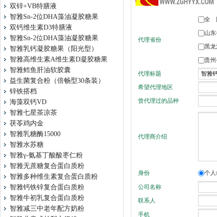
双锌+VB特膳液
智雅Sn-2位DHA藻油凝胶糖果
双钙维生素D3特膳液
智雅Sn-2位DHA藻油凝胶糖果
智雅乳钙凝胶糖果（阳光型）
智雅高维生素A维生素D凝胶糖果
智雅鳕鱼肝油软胶囊
益生菌复合粉（倍畅型30条装）
锌铁搭档
海藻双钙VD
智雅七星茶凉茶
茯苓鸡内金
智雅乳糖酶15000
智雅水苏糖
智雅γ-氨基丁酸酸枣仁粉
智雅无蔗糖复合蛋白质粉
智雅多种维生素复合蛋白质粉
智雅钙铁锌复合蛋白质粉
智雅牛初乳复合蛋白质粉
智雅减三中老年配方奶粉