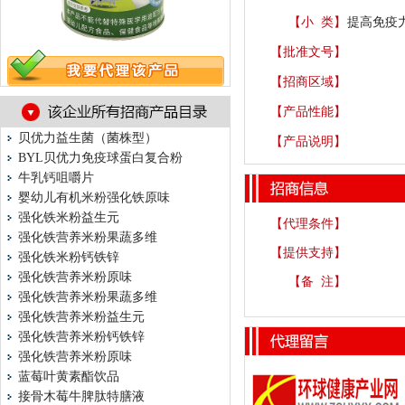
【小 类】
提高免疫力
【批准文号】
【招商区域】
【产品性能】
贝优力益生菌（菌株型）
【产品说明】
BYL贝优力免疫球蛋白复合粉
牛乳钙咀嚼片
婴幼儿有机米粉强化铁原味
强化铁米粉益生元
【代理条件】
强化铁营养米粉果蔬多维
【提供支持】
强化铁米粉钙铁锌
强化铁营养米粉原味
【备 注】
强化铁营养米粉果蔬多维
强化铁营养米粉益生元
强化铁营养米粉钙铁锌
强化铁营养米粉原味
蓝莓叶黄素酯饮品
接骨木莓牛脾肽特膳液