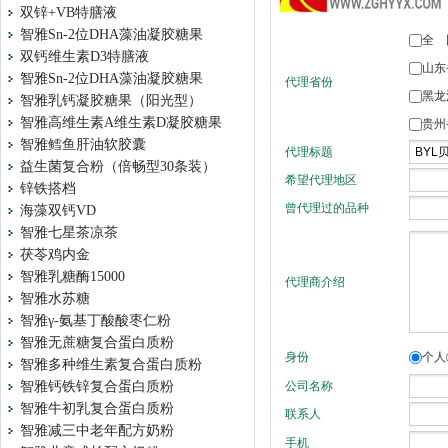
双锌+VB特膳液
智雅Sn-2位DHA藻油凝胶糖果
双钙维生素D3特膳液
智雅Sn-2位DHA藻油凝胶糖果
智雅乳钙凝胶糖果（阳光型）
智雅高维生素A维生素D凝胶糖果
智雅鳕鱼肝油软胶囊
益生菌复合粉（倍畅型30条装）
锌铁搭档
海藻双钙VD
智雅七星茶凉茶
茯苓鸡内金
智雅乳糖酶15000
智雅水苏糖
智雅γ-氨基丁酸酸枣仁粉
智雅无蔗糖复合蛋白质粉
智雅多种维生素复合蛋白质粉
智雅钙铁锌复合蛋白质粉
智雅牛初乳复合蛋白质粉
智雅减三中老年配方奶粉