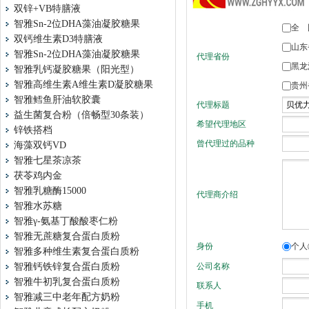
双锌+VB特膳液
智雅Sn-2位DHA藻油凝胶糖果
双钙维生素D3特膳液
智雅Sn-2位DHA藻油凝胶糖果
智雅乳钙凝胶糖果（阳光型）
智雅高维生素A维生素D凝胶糖果
智雅鳕鱼肝油软胶囊
益生菌复合粉（倍畅型30条装）
锌铁搭档
海藻双钙VD
智雅七星茶凉茶
茯苓鸡内金
智雅乳糖酶15000
智雅水苏糖
智雅γ-氨基丁酸酸枣仁粉
智雅无蔗糖复合蛋白质粉
智雅多种维生素复合蛋白质粉
智雅钙铁锌复合蛋白质粉
智雅牛初乳复合蛋白质粉
智雅减三中老年配方奶粉