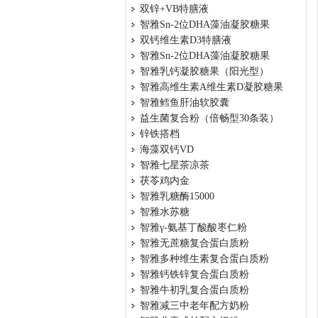
双锌+VB特膳液
智雅Sn-2位DHA藻油凝胶糖果
双钙维生素D3特膳液
智雅Sn-2位DHA藻油凝胶糖果
智雅乳钙凝胶糖果（阳光型）
智雅高维生素A维生素D凝胶糖果
智雅鳕鱼肝油软胶囊
益生菌复合粉（倍畅型30条装）
锌铁搭档
海藻双钙VD
智雅七星茶凉茶
茯苓鸡内金
智雅乳糖酶15000
智雅水苏糖
智雅γ-氨基丁酸酸枣仁粉
智雅无蔗糖复合蛋白质粉
智雅多种维生素复合蛋白质粉
智雅钙铁锌复合蛋白质粉
智雅牛初乳复合蛋白质粉
智雅减三中老年配方奶粉