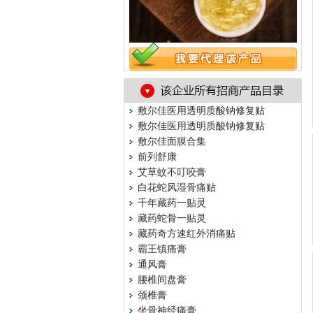
敷尔佳医用透明质酸钠修复贴
敷尔佳医用透明质酸钠修复贴
敷尔佳面膜合集
前列舒康
艾草蚊不叮咬膏
白花蛇风湿骨痛贴
千年藏药一贴灵
藏药蛇骨一贴灵
藏药奇方速红外消痛贴
霸王镇痛膏
通风膏
腰椎间盘膏
颈椎膏
坐骨神经痛膏