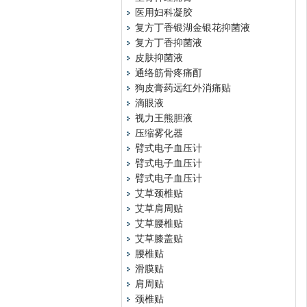
医用妇科凝胶
复方丁香银湖金银花抑菌液
复方丁香抑菌液
皮肤抑菌液
通络筋骨疼痛酊
狗皮膏药远红外消痛贴
滴眼液
视力王熊胆液
压缩雾化器
臂式电子血压计
臂式电子血压计
臂式电子血压计
艾草颈椎贴
艾草肩周贴
艾草腰椎贴
艾草膝盖贴
腰椎贴
滑膜贴
肩周贴
颈椎贴