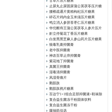
甘草片压片糖果
止尿丸止尿固尿蒲公英茯苓压片糖
腰椎疏通片黄精枸杞压片糖果
碎石片鸡内金玉米须压片糖果
鸣立消人参茯苓枣仁压片糖果
华佗断痔王蒲公英茯苓人参片压片
鼾立停菊花丁香压片糖果
白发黑黑芝麻人参山药片压片糖果
狼毒乳膏抑菌膏
老中医抑菌膏
神农百草止痒抑菌膏
紫花地丁抑菌膏
真菌王抑菌膏
湿毒清抑菌膏
风湿骨痛片
鹅肌肽
鹅肌肽鸦片糖果
百达宁1+1组合足部抑菌液+鞋袜除
复合益生菌冻干粉固体饮料
复合益生菌冻干粉
腿抽筋佳选