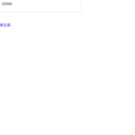
100086
谨慎交易
.