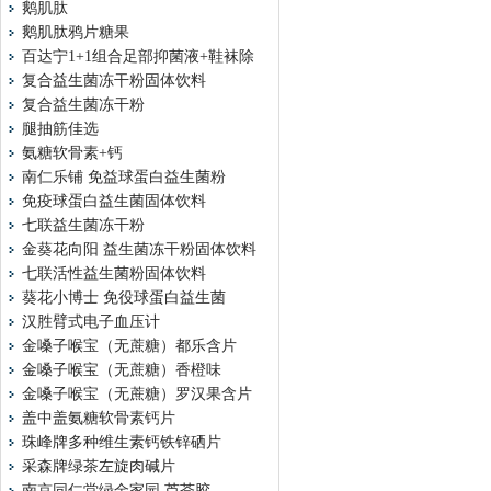
鹅肌肽
鹅肌肽鸦片糖果
百达宁1+1组合足部抑菌液+鞋袜除
复合益生菌冻干粉固体饮料
复合益生菌冻干粉
腿抽筋佳选
氨糖软骨素+钙
南仁乐铺 免益球蛋白益生菌粉
免疫球蛋白益生菌固体饮料
七联益生菌冻干粉
金葵花向阳 益生菌冻干粉固体饮料
七联活性益生菌粉固体饮料
葵花小博士 免役球蛋白益生菌
汉胜臂式电子血压计
金嗓子喉宝（无蔗糖）都乐含片
金嗓子喉宝（无蔗糖）香橙味
金嗓子喉宝（无蔗糖）罗汉果含片
盖中盖氨糖软骨素钙片
珠峰牌多种维生素钙铁锌硒片
采森牌绿茶左旋肉碱片
南京同仁堂绿金家园 芦荟胶