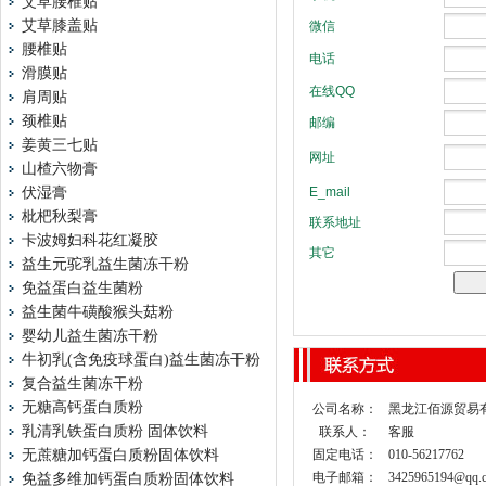
艾草腰椎贴
艾草膝盖贴
腰椎贴
滑膜贴
肩周贴
颈椎贴
姜黄三七贴
山楂六物膏
伏湿膏
枇杷秋梨膏
卡波姆妇科花红凝胶
益生元驼乳益生菌冻干粉
免益蛋白益生菌粉
益生菌牛磺酸猴头菇粉
婴幼儿益生菌冻干粉
牛初乳(含免疫球蛋白)益生菌冻干粉
复合益生菌冻干粉
无糖高钙蛋白质粉
公司名称：
黑龙江佰源贸易
乳清乳铁蛋白质粉 固体饮料
联系人：
客服
无蔗糖加钙蛋白质粉固体饮料
固定电话：
010-56217762
电子邮箱：
3425965194@qq.
免益多维加钙蛋白质粉固体饮料