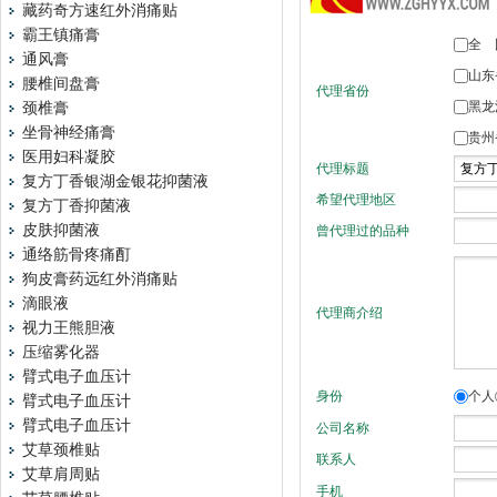
藏药奇方速红外消痛贴
霸王镇痛膏
通风膏
腰椎间盘膏
颈椎膏
坐骨神经痛膏
医用妇科凝胶
复方丁香银湖金银花抑菌液
复方丁香抑菌液
皮肤抑菌液
通络筋骨疼痛酊
狗皮膏药远红外消痛贴
滴眼液
视力王熊胆液
压缩雾化器
臂式电子血压计
臂式电子血压计
臂式电子血压计
艾草颈椎贴
艾草肩周贴