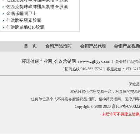
佐匹克陇珠峰牌褪黑素维B6胶囊
金眠乐睡眠卫士
佳洪牌褪黑素胶囊
佳洪牌辅酶Q10胶囊
首 页
会销产品招商
会销产品代理
会销产品视频
环球健康产业网
会议营销网
www.zghyyx.com
_
（
）是会销产品招
[ 招商热线:010-56217762 ] 客服微信：153132
保健品
本站只提供信息交易平台，对具体的交易
任何单位及个人不得发布麻醉药品招商、精神药品招商、医疗用毒
京ICP备09082
Copyright © 2008-2026
未经许可不得建立镜像