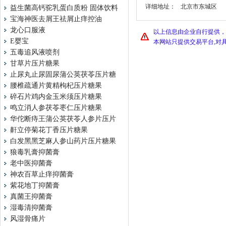
详细地址：
北京市东城区
益生菌高钙驼乳蛋白质粉 固体饮料
宝海神医去屑王祛屑止痒控油
龙心口服液
以上信息由企业自行提供，
E婴宝
本网站只提供交易平台,对
五毒追风液喷剂
甘草片压片糖果
止尿丸止尿固尿蒲公英茯苓压片糖
腰椎疏通片黄精枸杞压片糖果
碎石片鸡内金玉米须压片糖果
鸣立消人参茯苓枣仁压片糖果
华佗断痔王蒲公英茯苓人参片压片
鼾立停菊花丁香压片糖果
白发黑黑芝麻人参山药片压片糖果
狼毒乳膏抑菌膏
老中医抑菌膏
神农百草止痒抑菌膏
紫花地丁抑菌膏
真菌王抑菌膏
湿毒清抑菌膏
风湿骨痛片