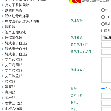
复方丁香抑菌液
皮肤抑菌液
通络筋骨疼痛酊
狗皮膏药远红外消痛贴
滴眼液
视力王熊胆液
压缩雾化器
臂式电子血压计
臂式电子血压计
臂式电子血压计
艾草颈椎贴
艾草肩周贴
艾草腰椎贴
艾草膝盖贴
腰椎贴
滑膜贴
肩周贴
颈椎贴
姜黄三七贴
山楂六物膏