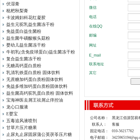
伏湿膏
枇杷秋梨膏
卡波姆妇科花红凝胶
益生元驼乳益生菌冻干粉
免益蛋白益生菌粉
益生菌牛磺酸猴头菇粉
婴幼儿益生菌冻干粉
牛初乳(含免疫球蛋白)益生菌冻干粉
复合益生菌冻干粉
无糖高钙蛋白质粉
乳清乳铁蛋白质粉 固体饮料
无蔗糖加钙蛋白质粉固体饮料
免益多维加钙蛋白质粉固体饮料
益生菌高钙驼乳蛋白质粉 固体饮料
宝海神医去屑王祛屑止痒控油
龙心口服液
E婴宝
公司名称：
黑龙江佰源贸易
五毒追风液喷剂
联系人：
客服
甘草片压片糖果
固定电话：
010-56217762
止尿丸止尿固尿蒲公英茯苓压片糖
电子邮箱：
3425965194@qq.