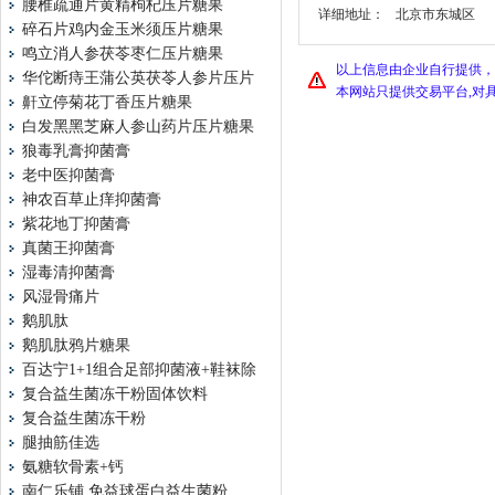
腰椎疏通片黄精枸杞压片糖果
详细地址：
北京市东城区
碎石片鸡内金玉米须压片糖果
鸣立消人参茯苓枣仁压片糖果
以上信息由企业自行提供，
华佗断痔王蒲公英茯苓人参片压片
本网站只提供交易平台,对
鼾立停菊花丁香压片糖果
白发黑黑芝麻人参山药片压片糖果
狼毒乳膏抑菌膏
老中医抑菌膏
神农百草止痒抑菌膏
紫花地丁抑菌膏
真菌王抑菌膏
湿毒清抑菌膏
风湿骨痛片
鹅肌肽
鹅肌肽鸦片糖果
百达宁1+1组合足部抑菌液+鞋袜除
复合益生菌冻干粉固体饮料
复合益生菌冻干粉
腿抽筋佳选
氨糖软骨素+钙
南仁乐铺 免益球蛋白益生菌粉