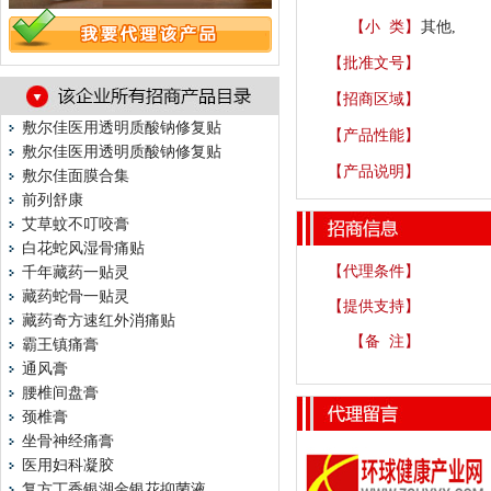
【小 类】
其他,
【批准文号】
【招商区域】
敷尔佳医用透明质酸钠修复贴
【产品性能】
敷尔佳医用透明质酸钠修复贴
【产品说明】
敷尔佳面膜合集
前列舒康
艾草蚊不叮咬膏
白花蛇风湿骨痛贴
【代理条件】
千年藏药一贴灵
藏药蛇骨一贴灵
【提供支持】
藏药奇方速红外消痛贴
【备 注】
霸王镇痛膏
通风膏
腰椎间盘膏
颈椎膏
坐骨神经痛膏
医用妇科凝胶
复方丁香银湖金银花抑菌液