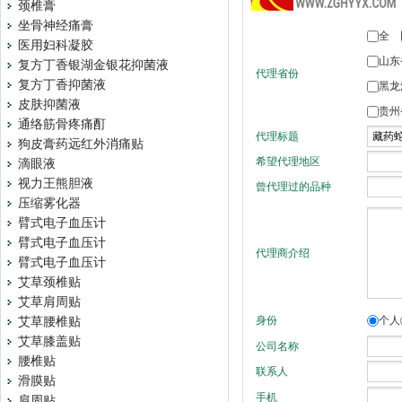
颈椎膏
坐骨神经痛膏
医用妇科凝胶
复方丁香银湖金银花抑菌液
复方丁香抑菌液
皮肤抑菌液
通络筋骨疼痛酊
狗皮膏药远红外消痛贴
滴眼液
视力王熊胆液
压缩雾化器
臂式电子血压计
臂式电子血压计
臂式电子血压计
艾草颈椎贴
艾草肩周贴
艾草腰椎贴
艾草膝盖贴
腰椎贴
滑膜贴
肩周贴