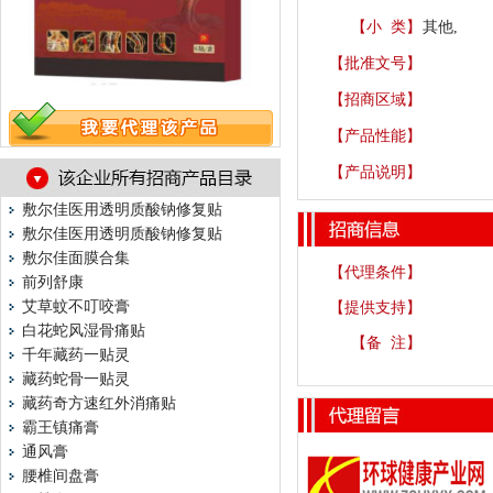
【小 类】
其他,
【批准文号】
【招商区域】
【产品性能】
【产品说明】
敷尔佳医用透明质酸钠修复贴
敷尔佳医用透明质酸钠修复贴
敷尔佳面膜合集
【代理条件】
前列舒康
艾草蚊不叮咬膏
【提供支持】
白花蛇风湿骨痛贴
【备 注】
千年藏药一贴灵
藏药蛇骨一贴灵
藏药奇方速红外消痛贴
霸王镇痛膏
通风膏
腰椎间盘膏