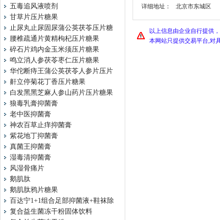
五毒追风液喷剂
详细地址：
北京市东城区
甘草片压片糖果
止尿丸止尿固尿蒲公英茯苓压片糖
以上信息由企业自行提供，
腰椎疏通片黄精枸杞压片糖果
本网站只提供交易平台,对
碎石片鸡内金玉米须压片糖果
鸣立消人参茯苓枣仁压片糖果
华佗断痔王蒲公英茯苓人参片压片
鼾立停菊花丁香压片糖果
白发黑黑芝麻人参山药片压片糖果
狼毒乳膏抑菌膏
老中医抑菌膏
神农百草止痒抑菌膏
紫花地丁抑菌膏
真菌王抑菌膏
湿毒清抑菌膏
风湿骨痛片
鹅肌肽
鹅肌肽鸦片糖果
百达宁1+1组合足部抑菌液+鞋袜除
复合益生菌冻干粉固体饮料