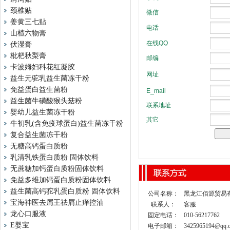
颈椎贴
姜黄三七贴
山楂六物膏
伏湿膏
枇杷秋梨膏
卡波姆妇科花红凝胶
益生元驼乳益生菌冻干粉
免益蛋白益生菌粉
益生菌牛磺酸猴头菇粉
婴幼儿益生菌冻干粉
牛初乳(含免疫球蛋白)益生菌冻干粉
复合益生菌冻干粉
无糖高钙蛋白质粉
乳清乳铁蛋白质粉 固体饮料
无蔗糖加钙蛋白质粉固体饮料
免益多维加钙蛋白质粉固体饮料
益生菌高钙驼乳蛋白质粉 固体饮料
公司名称：
黑龙江佰源贸易
宝海神医去屑王祛屑止痒控油
联系人：
客服
龙心口服液
固定电话：
010-56217762
E婴宝
电子邮箱：
3425965194@qq.