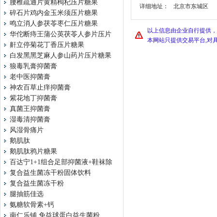
腰椎疏通片黄精枸杞压片糖果
详细地址：
北京市东城区
碎石片鸡内金玉米须压片糖果
鸣立消人参茯苓枣仁压片糖果
以上信息由企业自行提供，
华佗断痔王蒲公英茯苓人参片压片
本网站只提供交易平台,对
鼾立停菊花丁香压片糖果
白发黑黑芝麻人参山药片压片糖果
狼毒乳膏抑菌膏
老中医抑菌膏
神农百草止痒抑菌膏
紫花地丁抑菌膏
真菌王抑菌膏
湿毒清抑菌膏
风湿骨痛片
鹅肌肽
鹅肌肽鸦片糖果
百达宁1+1组合足部抑菌液+鞋袜除
复合益生菌冻干粉固体饮料
复合益生菌冻干粉
腿抽筋佳选
氨糖软骨素+钙
南仁乐铺 免益球蛋白益生菌粉