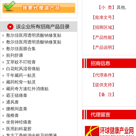
【小 类】
其他,
【批准文号】
【招商区域】
敷尔佳医用透明质酸钠修复贴
【产品性能】
敷尔佳医用透明质酸钠修复贴
【产品说明】
敷尔佳面膜合集
前列舒康
艾草蚊不叮咬膏
白花蛇风湿骨痛贴
【代理条件】
千年藏药一贴灵
藏药蛇骨一贴灵
【提供支持】
藏药奇方速红外消痛贴
【备 注】
霸王镇痛膏
通风膏
腰椎间盘膏
颈椎膏
坐骨神经痛膏
医用妇科凝胶
复方丁香银湖金银花抑菌液