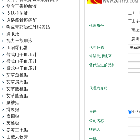
复方丁香抑菌液
皮肤抑菌液
通络筋骨疼痛酊
狗皮膏药远红外消痛贴
滴眼液
视力王熊胆液
压缩雾化器
臂式电子血压计
臂式电子血压计
臂式电子血压计
艾草颈椎贴
艾草肩周贴
艾草腰椎贴
艾草膝盖贴
腰椎贴
滑膜贴
肩周贴
颈椎贴
姜黄三七贴
山楂六物膏