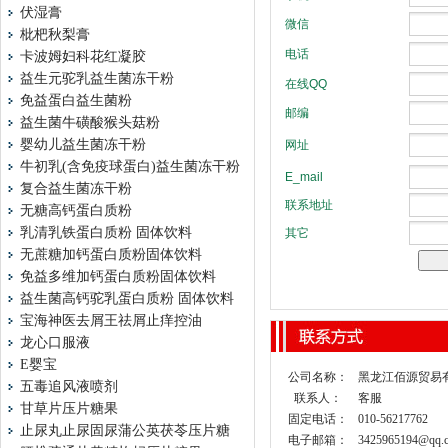
伏湿膏
枇杷秋梨膏
卡波姆妇科花红凝胶
益生元驼乳益生菌冻干粉
免益蛋白益生菌粉
益生菌牛磺酸猴头菇粉
婴幼儿益生菌冻干粉
牛初乳(含免疫球蛋白)益生菌冻干粉
复合益生菌冻干粉
无糖高钙蛋白质粉
乳清乳铁蛋白质粉 固体饮料
无蔗糖加钙蛋白质粉固体饮料
免益多维加钙蛋白质粉固体饮料
益生菌高钙驼乳蛋白质粉 固体饮料
宝海神医去屑王祛屑止痒控油
龙心口服液
E婴宝
公司名称：
黑龙江佰源贸易
五毒追风液喷剂
联系人：
客服
甘草片压片糖果
固定电话：
010-56217762
止尿丸止尿固尿蒲公英茯苓压片糖
电子邮箱：
3425965194@qq.