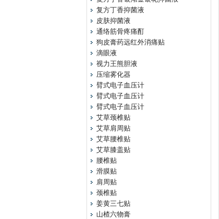
复方丁香抑菌液
皮肤抑菌液
通络筋骨疼痛酊
狗皮膏药远红外消痛贴
滴眼液
视力王熊胆液
压缩雾化器
臂式电子血压计
臂式电子血压计
臂式电子血压计
艾草颈椎贴
艾草肩周贴
艾草腰椎贴
艾草膝盖贴
腰椎贴
滑膜贴
肩周贴
颈椎贴
姜黄三七贴
山楂六物膏