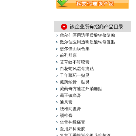
敷尔佳医用透明质酸钠修复贴
敷尔佳医用透明质酸钠修复贴
敷尔佳面膜合集
前列舒康
艾草蚊不叮咬膏
白花蛇风湿骨痛贴
千年藏药一贴灵
藏药蛇骨一贴灵
藏药奇方速红外消痛贴
霸王镇痛膏
通风膏
腰椎间盘膏
颈椎膏
坐骨神经痛膏
医用妇科凝胶
复方丁香银湖金银花抑菌液