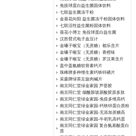
免疫球蛋白益生菌固体饮料
七联益生菌冻干粉
金葵花向阳 益生菌冻干粉固体饮料
七联活性益生菌粉固体饮料
葵花小博士 免役球蛋白益生菌
汉胜臂式电子血压计
金嗓子喉宝（无蔗糖）都乐含片
金嗓子喉宝（无蔗糖）香橙味
金嗓子喉宝（无蔗糖）罗汉果含片
盖中盖氨糖软骨素钙片
珠峰牌多种维生素钙铁锌硒片
采森牌绿茶左旋肉碱片
南京同仁堂绿金家园 芦荟胶
南京同仁堂 烟酰胺玻尿酸胶原多肽
南京同仁堂绿金家园-免疫多维高钙
南京同仁堂绿金家园-钙铁锌蛋白质粉
南京同仁堂绿金家园-无添加蔗糖高
南京同仁堂绿金家园-牛初乳高钙蛋
南京同仁堂绿金家园 复合氨基酸蛋白
质