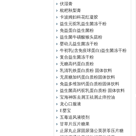
伏湿膏
枇杷秋梨膏
卡波姆妇科花红凝胶
益生元驼乳益生菌冻干粉
免益蛋白益生菌粉
益生菌牛磺酸猴头菇粉
婴幼儿益生菌冻干粉
牛初乳(含免疫球蛋白)益生菌冻干粉
复合益生菌冻干粉
无糖高钙蛋白质粉
乳清乳铁蛋白质粉 固体饮料
无蔗糖加钙蛋白质粉固体饮料
免益多维加钙蛋白质粉固体饮料
益生菌高钙驼乳蛋白质粉 固体饮料
宝海神医去屑王祛屑止痒控油
龙心口服液
E婴宝
五毒追风液喷剂
甘草片压片糖果
止尿丸止尿固尿蒲公英茯苓压片糖