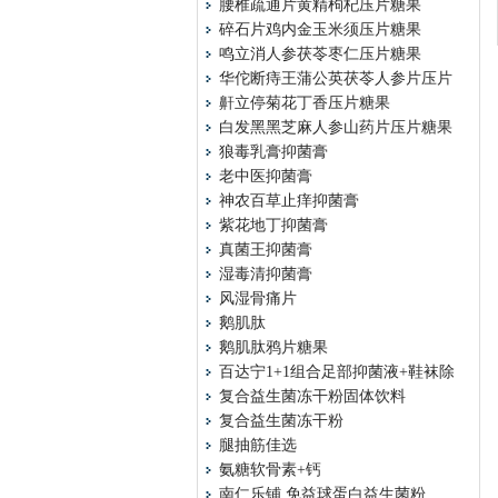
腰椎疏通片黄精枸杞压片糖果
碎石片鸡内金玉米须压片糖果
鸣立消人参茯苓枣仁压片糖果
华佗断痔王蒲公英茯苓人参片压片
鼾立停菊花丁香压片糖果
白发黑黑芝麻人参山药片压片糖果
狼毒乳膏抑菌膏
老中医抑菌膏
神农百草止痒抑菌膏
紫花地丁抑菌膏
真菌王抑菌膏
湿毒清抑菌膏
风湿骨痛片
鹅肌肽
鹅肌肽鸦片糖果
百达宁1+1组合足部抑菌液+鞋袜除
复合益生菌冻干粉固体饮料
复合益生菌冻干粉
腿抽筋佳选
氨糖软骨素+钙
南仁乐铺 免益球蛋白益生菌粉