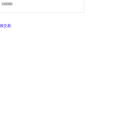
100086
谨慎交易
.